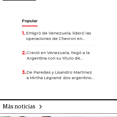
Popular
1.
Emigró de Venezuela, lideró las
operaciones de Chevron en
EE.UU. y hoy es la única mujer
CEO en Vaca Muerta
2.
Creció en Venezuela, llegó a la
Argentina con su título de
abogado y construyó un imperio
gastronómico que revoluciona
3.
De Paredes y Lisandro Martínez
las marcas "fast premium"
a Mirtha Legrand: dos argentinos
impulsan el negocio del wellness
deportivo y el cuidado corporal
Más noticias