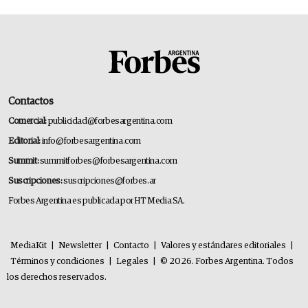
Contactos
Comercial:
publicidad@forbesargentina.com
Editorial:
info@forbesargentina.com
Summit:
summitforbes@forbesargentina.com
Suscripciones:
suscripciones@forbes.ar
Forbes Argentina es publicada por HT Media SA.
MediaKit
|
Newsletter
|
Contacto
|
Valores y estándares editoriales
|
Términos y condiciones
|
Legales
|
© 2026. Forbes Argentina. Todos
los derechos reservados.