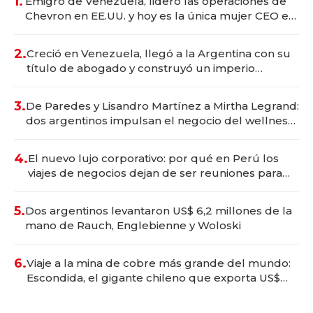
1.
Emigró de Venezuela, lideró las operaciones de
Chevron en EE.UU. y hoy es la única mujer CEO en
Vaca Muerta
2.
Creció en Venezuela, llegó a la Argentina con su
título de abogado y construyó un imperio
gastronómico que revoluciona las marcas "fast
premium"
3.
De Paredes y Lisandro Martínez a Mirtha Legrand:
dos argentinos impulsan el negocio del wellness
deportivo y el cuidado corporal
4.
El nuevo lujo corporativo: por qué en Perú los
viajes de negocios dejan de ser reuniones para
convertirse en experiencias transformadoras
5.
Dos argentinos levantaron US$ 6,2 millones de la
mano de Rauch, Englebienne y Woloski
6.
Viaje a la mina de cobre más grande del mundo:
Escondida, el gigante chileno que exporta US$
14.000 millones anuales