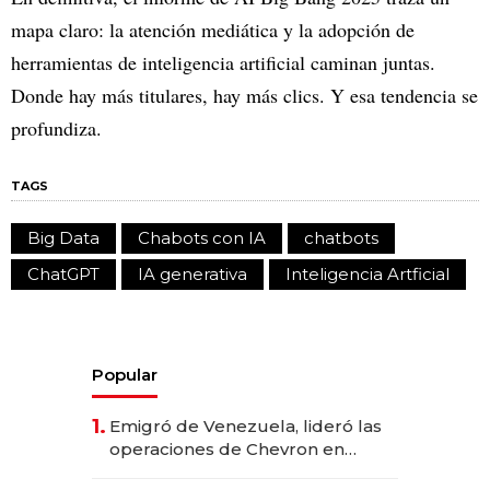
mapa claro: la atención mediática y la adopción de
herramientas de inteligencia artificial caminan juntas.
Donde hay más titulares, hay más clics. Y esa tendencia se
profundiza.
TAGS
Big Data
Chabots con IA
chatbots
ChatGPT
IA generativa
Inteligencia Artficial
Popular
1.
Emigró de Venezuela, lideró las
operaciones de Chevron en
EE.UU. y hoy es la única mujer