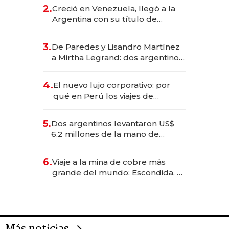
CEO en Vaca Muerta
2.
Creció en Venezuela, llegó a la
Argentina con su título de
abogado y construyó un imperio
gastronómico que revoluciona
3.
De Paredes y Lisandro Martínez
las marcas "fast premium"
a Mirtha Legrand: dos argentinos
impulsan el negocio del wellness
deportivo y el cuidado corporal
4.
El nuevo lujo corporativo: por
qué en Perú los viajes de
negocios dejan de ser reuniones
para convertirse en experiencias
5.
Dos argentinos levantaron US$
transformadoras
6,2 millones de la mano de
Rauch, Englebienne y Woloski
6.
Viaje a la mina de cobre más
grande del mundo: Escondida, el
gigante chileno que exporta US$
14.000 millones anuales