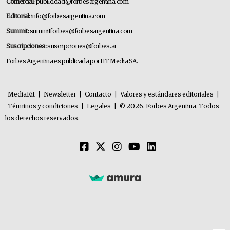
Comercial:
publicidad@forbesargentina.com
Editorial:
info@forbesargentina.com
Summit:
summitforbes@forbesargentina.com
Suscripciones:
suscripciones@forbes.ar
Forbes Argentina es publicada por HT Media SA.
MediaKit
|
Newsletter
|
Contacto
|
Valores y estándares editoriales
|
Términos y condiciones
|
Legales
|
© 2026. Forbes Argentina. Todos
los derechos reservados.