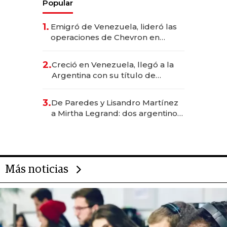
Popular
1.
Emigró de Venezuela, lideró las
operaciones de Chevron en
EE.UU. y hoy es la única mujer
CEO en Vaca Muerta
2.
Creció en Venezuela, llegó a la
Argentina con su título de
abogado y construyó un imperio
gastronómico que revoluciona
3.
De Paredes y Lisandro Martínez
las marcas "fast premium"
a Mirtha Legrand: dos argentinos
impulsan el negocio del wellness
deportivo y el cuidado corporal
Más noticias