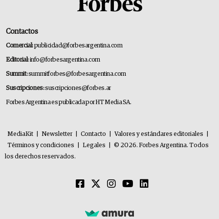
Contactos
Comercial:
publicidad@forbesargentina.com
Editorial:
info@forbesargentina.com
Summit:
summitforbes@forbesargentina.com
Suscripciones:
suscripciones@forbes.ar
Forbes Argentina es publicada por HT Media SA.
MediaKit
|
Newsletter
|
Contacto
|
Valores y estándares editoriales
|
Términos y condiciones
|
Legales
|
© 2026. Forbes Argentina. Todos
los derechos reservados.