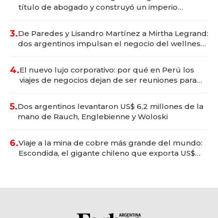
título de abogado y construyó un imperio
gastronómico que revoluciona las marcas "fast
premium"
3.
De Paredes y Lisandro Martínez a Mirtha Legrand:
dos argentinos impulsan el negocio del wellness
deportivo y el cuidado corporal
4.
El nuevo lujo corporativo: por qué en Perú los
viajes de negocios dejan de ser reuniones para
convertirse en experiencias transformadoras
5.
Dos argentinos levantaron US$ 6,2 millones de la
mano de Rauch, Englebienne y Woloski
6.
Viaje a la mina de cobre más grande del mundo:
Escondida, el gigante chileno que exporta US$
14.000 millones anuales