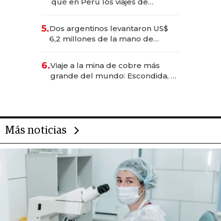
qué en Perú los viajes de
negocios dejan de ser reuniones
para convertirse en experiencias
5.
Dos argentinos levantaron US$
transformadoras
6,2 millones de la mano de
Rauch, Englebienne y Woloski
6.
Viaje a la mina de cobre más
grande del mundo: Escondida, el
gigante chileno que exporta US$
14.000 millones anuales
Más noticias