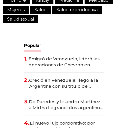
Hombre
Kindly
Medicina
Mercado
Mujeres
Salud
Salud reproductiva
Salud sexual
Popular
1.
Emigró de Venezuela, lideró las
operaciones de Chevron en
EE.UU. y hoy es la única mujer
CEO en Vaca Muerta
2.
Creció en Venezuela, llegó a la
Argentina con su título de
abogado y construyó un imperio
gastronómico que revoluciona
3.
De Paredes y Lisandro Martínez
las marcas "fast premium"
a Mirtha Legrand: dos argentinos
impulsan el negocio del wellness
deportivo y el cuidado corporal
4.
El nuevo lujo corporativo: por