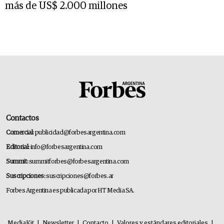
más de US$ 2.000 millones
Contactos
Comercial:
publicidad@forbesargentina.com
Editorial:
info@forbesargentina.com
Summit:
summitforbes@forbesargentina.com
Suscripciones:
suscripciones@forbes.ar
Forbes Argentina es publicada por HT Media SA.
MediaKit
|
Newsletter
|
Contacto
|
Valores y estándares editoriales
|