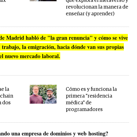
lix
que explota el metaverso y
revolucionan la manera de
enseñar (y aprender)
de Madrid habló de "la gran renuncia" y cómo se vive
 trabajo, la emigración, hacia dónde van sus propias
el nuevo mercado laboral.
e la
Cómo es y funciona la
kchain
primera "residencia
n dos
médica" de
programadores
ando una empresa de dominios y web hosting?