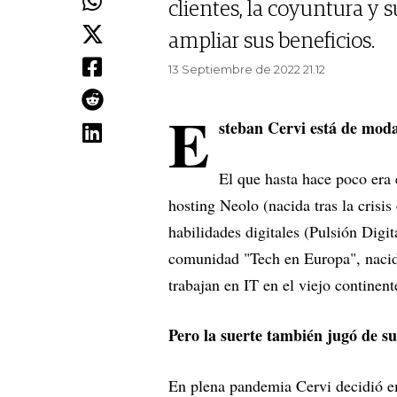
clientes, la coyuntura y s
ampliar sus beneficios.
13 Septiembre de 2022 21.12
E
steban Cervi está de mod
El que hasta hace poco era
hosting Neolo (nacida tras la crisi
habilidades digitales (Pulsión Digi
comunidad "Tech en Europa", nacid
trabajan en IT en el viejo continent
Pero la suerte también jugó de s
En plena pandemia Cervi decidió em