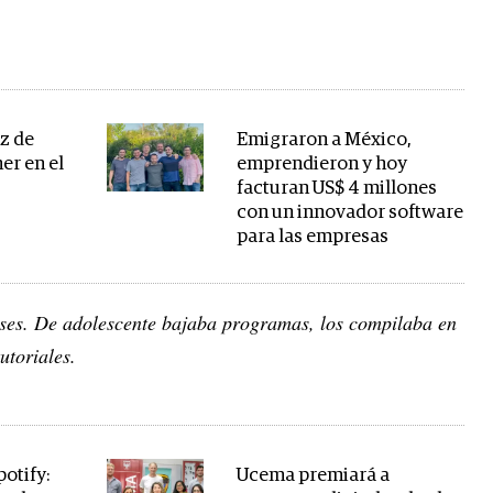
z de
Emigraron a México,
er en el
emprendieron y hoy
facturan US$ 4 millones
con un innovador software
para las empresas
eses. De adolescente bajaba programas, los compilaba en
utoriales.
otify:
Ucema premiará a