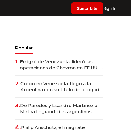
Suscribite
Sign In
Popular
1.
Emigró de Venezuela, lideró las
operaciones de Chevron en EE.UU. y
hoy es la única mujer CEO en Vaca
Muerta
2.
Creció en Venezuela, llegó a la
Argentina con su título de abogado
y construyó un imperio
gastronómico que revoluciona las
3.
De Paredes y Lisandro Martínez a
marcas "fast premium"
Mirtha Legrand: dos argentinos
impulsan el negocio del wellness
deportivo y el cuidado corporal
4.
Philip Anschutz, el magnate