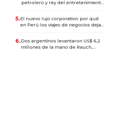
petrolero y rey del entretenimiento
que va por la licitación de
Tecnópolis junto a Fénix
5.
El nuevo lujo corporativo: por qué
en Perú los viajes de negocios dejan
de ser reuniones para convertirse
en experiencias transformadoras
6.
Dos argentinos levantaron US$ 6,2
millones de la mano de Rauch,
Englebienne y Woloski