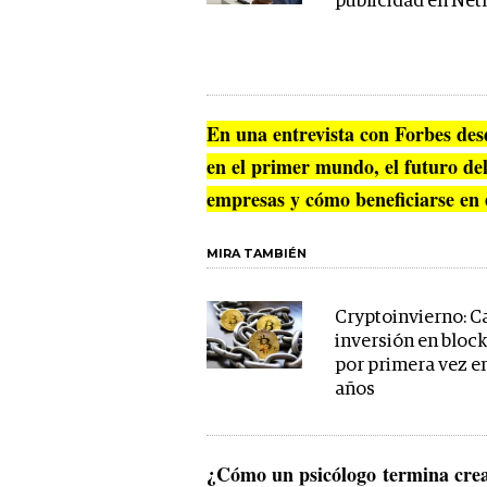
publicidad en Netf
En una entrevista con Forbes des
en el primer mundo, el futuro del
empresas y cómo beneficiarse en 
MIRA TAMBIÉN
Cryptoinvierno: Ca
inversión en bloc
por primera vez e
años
¿Cómo un psicólogo termina cre