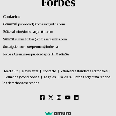
Contactos
Comercial:
publicidad@forbesargentina.com
Editorial:
info@forbesargentina.com
Summit:
summitforbes@forbesargentina.com
Suscripciones:
suscripciones@forbes.ar
Forbes Argentina es publicada por HT Media SA.
MediaKit
|
Newsletter
|
Contacto
|
Valores y estándares editoriales
|
Términos y condiciones
|
Legales
|
© 2026. Forbes Argentina. Todos
los derechos reservados.