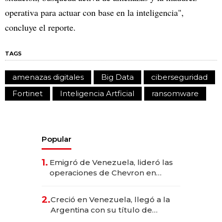
operativa para actuar con base en la inteligencia",
concluye el reporte.
TAGS
amenazas digitales
Big Data
ciberseguridad
Fortinet
Inteligencia Artficial
ransomware
Popular
1.
Emigró de Venezuela, lideró las
operaciones de Chevron en
EE.UU. y hoy es la única mujer
CEO en Vaca Muerta
2.
Creció en Venezuela, llegó a la
Argentina con su título de
abogado y construyó un imperio