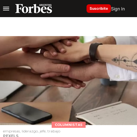
Sign In
Suscribite
COLUMNISTAS
empresas, liderazgo, jefe, trabajo
PEXELS