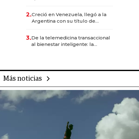
EE.UU. y hoy es la única mujer
CEO en Vaca Muerta
2.
Creció en Venezuela, llegó a la
Argentina con su título de
abogado y construyó un imperio
gastronómico que revoluciona
3.
De la telemedicina transaccional
las marcas "fast premium"
al bienestar inteligente: la
evolución de doc24 para
transformar a las organizaciones
Más noticias