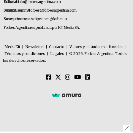
Editorial:
info@forbesargentina.com
Summit:
summitforbes@forbesargentina.com
Suscripciones:
suscripciones@forbes.ar
Forbes Argentina es publicada por HT Media SA.
MediaKit
|
Newsletter
|
Contacto
|
Valores y estándares editoriales
|
Términos y condiciones
|
Legales
|
© 2026. Forbes Argentina. Todos
los derechos reservados.