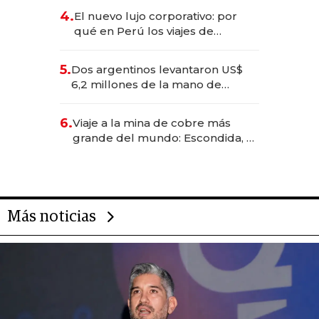
deportivo y el cuidado corporal
4.
El nuevo lujo corporativo: por
qué en Perú los viajes de
negocios dejan de ser reuniones
para convertirse en experiencias
5.
Dos argentinos levantaron US$
transformadoras
6,2 millones de la mano de
Rauch, Englebienne y Woloski
6.
Viaje a la mina de cobre más
grande del mundo: Escondida, el
gigante chileno que exporta US$
14.000 millones anuales
Más noticias