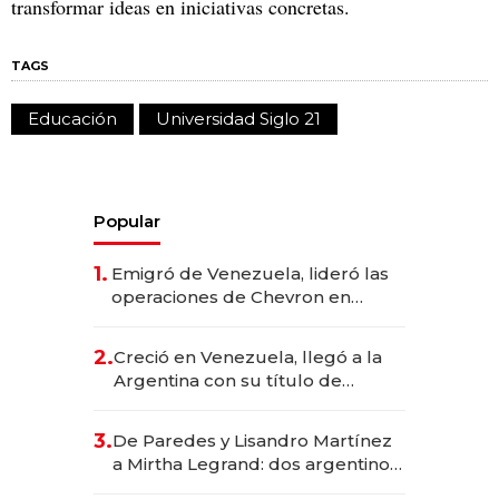
transformar ideas en iniciativas concretas.
TAGS
Educación
Universidad Siglo 21
Popular
1.
Emigró de Venezuela, lideró las
operaciones de Chevron en
EE.UU. y hoy es la única mujer
CEO en Vaca Muerta
2.
Creció en Venezuela, llegó a la
Argentina con su título de
abogado y construyó un imperio
gastronómico que revoluciona
3.
De Paredes y Lisandro Martínez
las marcas "fast premium"
a Mirtha Legrand: dos argentinos
impulsan el negocio del wellness