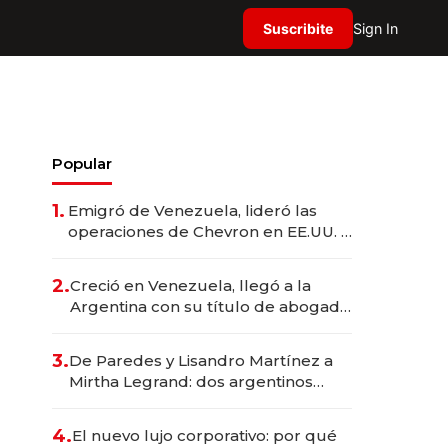
Suscribite
Sign In
Popular
1.
Emigró de Venezuela, lideró las
operaciones de Chevron en EE.UU. y
hoy es la única mujer CEO en Vaca
Muerta
2.
Creció en Venezuela, llegó a la
Argentina con su título de abogado
y construyó un imperio
gastronómico que revoluciona las
3.
De Paredes y Lisandro Martínez a
marcas "fast premium"
Mirtha Legrand: dos argentinos
impulsan el negocio del wellness
deportivo y el cuidado corporal
4.
El nuevo lujo corporativo: por qué