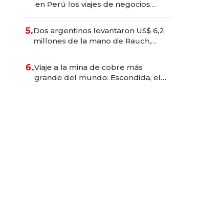
en Perú los viajes de negocios
dejan de ser reuniones para
convertirse en experiencias
5.
Dos argentinos levantaron US$ 6,2
transformadoras
millones de la mano de Rauch,
Englebienne y Woloski
6.
Viaje a la mina de cobre más
grande del mundo: Escondida, el
gigante chileno que exporta US$
14.000 millones anuales