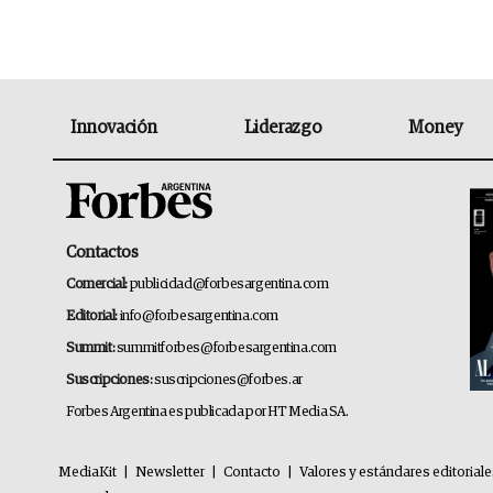
Innovación
Liderazgo
Money
Contactos
Comercial:
publicidad@forbesargentina.com
Editorial:
info@forbesargentina.com
Summit:
summitforbes@forbesargentina.com
Suscripciones:
suscripciones@forbes.ar
Forbes Argentina es publicada por HT Media SA.
MediaKit
|
Newsletter
|
Contacto
|
Valores y estándares editorial