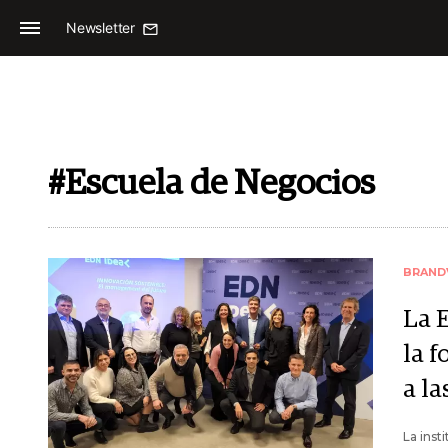
Newsletter
#Escuela de Negocios
BRAND
La 
la 
a l
La inst