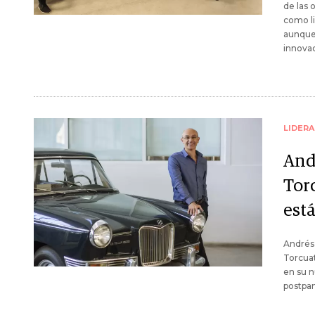
de las 
como li
aunque 
innovac
LIDER
And
Torc
está
Andrés 
Torcuat
en su n
postpan