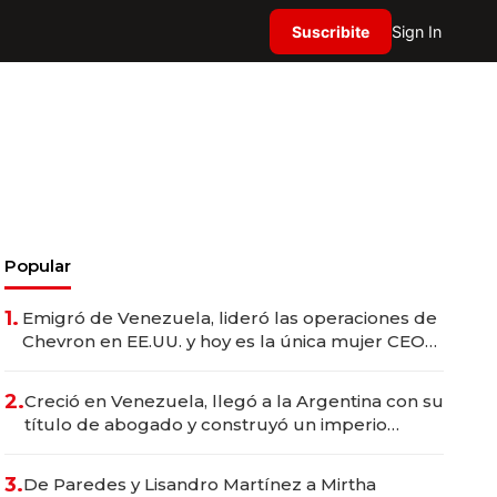
Suscribite
Sign In
Popular
1.
Emigró de Venezuela, lideró las operaciones de
Chevron en EE.UU. y hoy es la única mujer CEO
en Vaca Muerta
2.
Creció en Venezuela, llegó a la Argentina con su
título de abogado y construyó un imperio
gastronómico que revoluciona las marcas "fast
premium"
3.
De Paredes y Lisandro Martínez a Mirtha