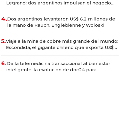
Legrand: dos argentinos impulsan el negocio
del wellness deportivo y el cuidado corporal
4.
Dos argentinos levantaron US$ 6,2 millones de
la mano de Rauch, Englebienne y Woloski
5.
Viaje a la mina de cobre más grande del mundo:
Escondida, el gigante chileno que exporta US$
14.000 millones anuales
6.
De la telemedicina transaccional al bienestar
inteligente: la evolución de doc24 para
transformar a las organizaciones