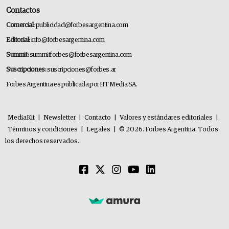
Contactos
Comercial:
publicidad@forbesargentina.com
Editorial:
info@forbesargentina.com
Summit:
summitforbes@forbesargentina.com
Suscripciones:
suscripciones@forbes.ar
Forbes Argentina es publicada por HT Media SA.
MediaKit
|
Newsletter
|
Contacto
|
Valores y estándares editoriales
|
Términos y condiciones
|
Legales
|
© 2026. Forbes Argentina. Todos
los derechos reservados.