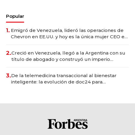
Popular
1.
Emigró de Venezuela, lideró las operaciones de
Chevron en EE.UU. y hoy es la única mujer CEO en
Vaca Muerta
2.
Creció en Venezuela, llegó a la Argentina con su
título de abogado y construyó un imperio
gastronómico que revoluciona las marcas "fast
premium"
3.
De la telemedicina transaccional al bienestar
inteligente: la evolución de doc24 para
transformar a las organizaciones