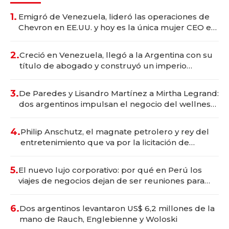
1.
Emigró de Venezuela, lideró las operaciones de
Chevron en EE.UU. y hoy es la única mujer CEO en
Vaca Muerta
2.
Creció en Venezuela, llegó a la Argentina con su
título de abogado y construyó un imperio
gastronómico que revoluciona las marcas "fast
premium"
3.
De Paredes y Lisandro Martínez a Mirtha Legrand:
dos argentinos impulsan el negocio del wellness
deportivo y el cuidado corporal
4.
Philip Anschutz, el magnate petrolero y rey del
entretenimiento que va por la licitación de
Tecnópolis junto a Fénix
5.
El nuevo lujo corporativo: por qué en Perú los
viajes de negocios dejan de ser reuniones para
convertirse en experiencias transformadoras
6.
Dos argentinos levantaron US$ 6,2 millones de la
mano de Rauch, Englebienne y Woloski