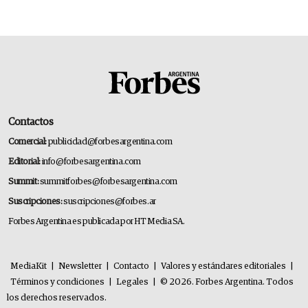
Contactos
Comercial:
publicidad@forbesargentina.com
Editorial:
info@forbesargentina.com
Summit:
summitforbes@forbesargentina.com
Suscripciones:
suscripciones@forbes.ar
Forbes Argentina es publicada por HT Media SA.
MediaKit
|
Newsletter
|
Contacto
|
Valores y estándares editoriales
|
Términos y condiciones
|
Legales
|
© 2026. Forbes Argentina. Todos
los derechos reservados.