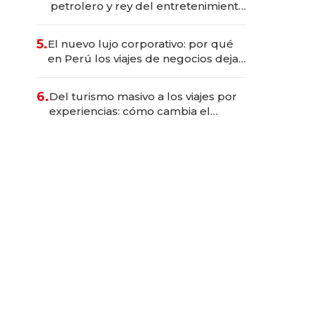
petrolero y rey del entretenimiento
que va por la licitación de
Tecnópolis junto a Fénix
5.
El nuevo lujo corporativo: por qué
en Perú los viajes de negocios dejan
de ser reuniones para convertirse
en experiencias transformadoras
6.
Del turismo masivo a los viajes por
experiencias: cómo cambia el
negocio de la asistencia al viajero