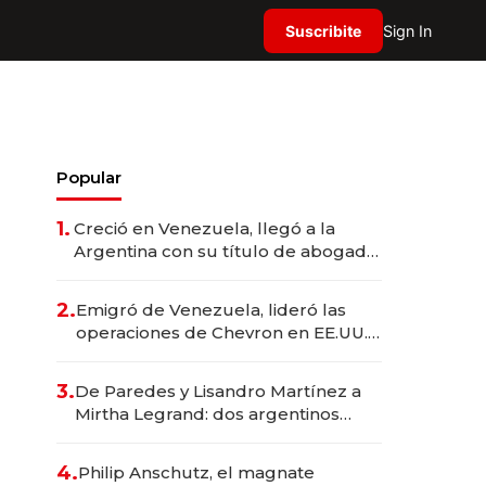
Suscribite
Sign In
Popular
1.
Creció en Venezuela, llegó a la
Argentina con su título de abogado
y construyó un imperio
gastronómico que revoluciona las
2.
Emigró de Venezuela, lideró las
marcas "fast premium"
operaciones de Chevron en EE.UU. y
hoy es la única mujer CEO en Vaca
Muerta
3.
De Paredes y Lisandro Martínez a
Mirtha Legrand: dos argentinos
impulsan el negocio del wellness
deportivo y el cuidado corporal
4.
Philip Anschutz, el magnate