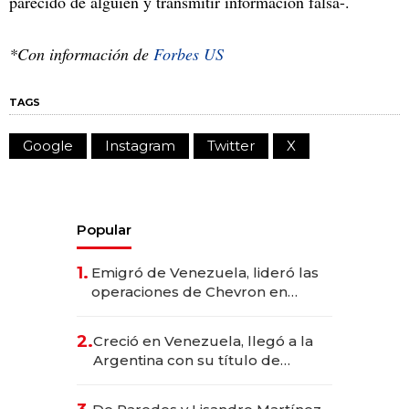
parecido de alguien y transmitir información falsa-.
*Con información de
Forbes US
TAGS
Google
Instagram
Twitter
X
Popular
1.
Emigró de Venezuela, lideró las
operaciones de Chevron en
EE.UU. y hoy es la única mujer
CEO en Vaca Muerta
2.
Creció en Venezuela, llegó a la
Argentina con su título de
abogado y construyó un imperio
gastronómico que revoluciona