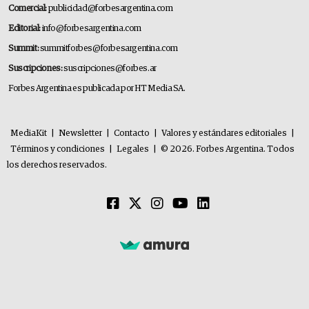
Comercial:
publicidad@forbesargentina.com
Editorial:
info@forbesargentina.com
Summit:
summitforbes@forbesargentina.com
Suscripciones:
suscripciones@forbes.ar
Forbes Argentina es publicada por HT Media SA.
MediaKit
|
Newsletter
|
Contacto
|
Valores y estándares editoriales
|
Términos y condiciones
|
Legales
|
© 2026. Forbes Argentina. Todos
los derechos reservados.