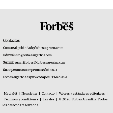
Contactos
Comercial:
publicidad@forbesargentina.com
Editorial:
info@forbesargentina.com
Summit:
summitforbes@forbesargentina.com
Suscripciones:
suscripciones@forbes.ar
Forbes Argentina es publicada por HT Media SA.
MediaKit
|
Newsletter
|
Contacto
|
Valores y estándares editoriales
|
Términos y condiciones
|
Legales
|
© 2026. Forbes Argentina. Todos
los derechos reservados.