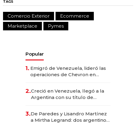
TAGS
Comercio Exterior
Ecommerce
Marketplace
Pymes
Popular
1.
Emigró de Venezuela, lideró las
operaciones de Chevron en
EE.UU. y hoy es la única mujer
CEO en Vaca Muerta
2.
Creció en Venezuela, llegó a la
Argentina con su título de
abogado y construyó un imperio
gastronómico que revoluciona
3.
De Paredes y Lisandro Martínez
las marcas "fast premium"
a Mirtha Legrand: dos argentinos
impulsan el negocio del wellness
deportivo y el cuidado corporal