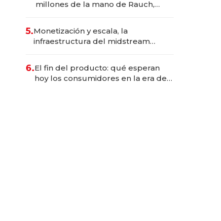
millones de la mano de Rauch,
Englebienne y Woloski
5.
Monetización y escala, la
infraestructura del midstream
busca destrabar el potencial de
Vaca Muerta
6.
El fin del producto: qué esperan
hoy los consumidores en la era de
las experiencias inteligentes