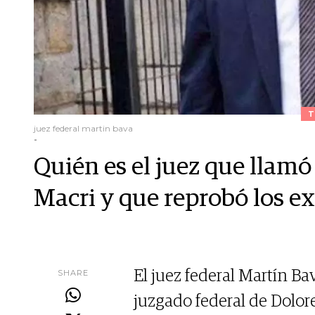
T
juez federal martin bava
-
Quién es el juez que llamó
Macri y que reprobó los 
SHARE
El juez federal Martín B
juzgado federal de Dolore