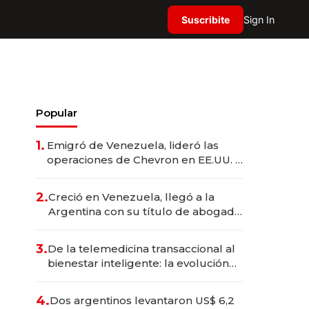
Suscribite
Sign In
Popular
1.
Emigró de Venezuela, lideró las
operaciones de Chevron en EE.UU. y
hoy es la única mujer CEO en Vaca
Muerta
2.
Creció en Venezuela, llegó a la
Argentina con su título de abogado
y construyó un imperio
gastronómico que revoluciona las
3.
De la telemedicina transaccional al
marcas "fast premium"
bienestar inteligente: la evolución
de doc24 para transformar a las
organizaciones
4.
Dos argentinos levantaron US$ 6,2