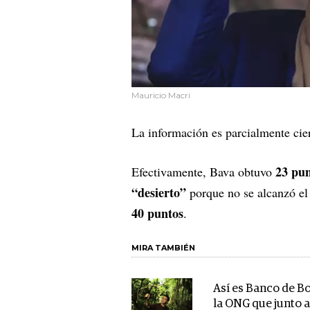
Mauricio Macri
La información es parcialmente cie
23 pun
Efectivamente, Bava obtuvo
“desierto”
porque no se alcanzó el
40 puntos
.
MIRA TAMBIÉN
Así es Banco de B
la ONG que junto a