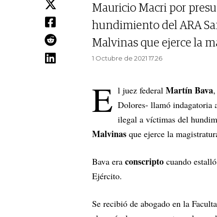
Mauricio Macri por presun
hundimiento del ARA San
Malvinas que ejerce la m
1 Octubre de 2021 17.26
E
Martín Bava
l juez federal
,
Dolores- llamó indagatoria 
ilegal a víctimas del hundi
Malvinas
que ejerce la magistratu
conscripto
Bava era
cuando estalló
Ejército.
Se recibió de abogado en la Facul