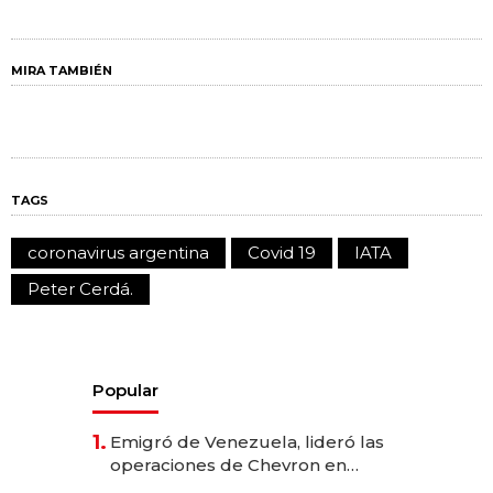
MIRA TAMBIÉN
TAGS
coronavirus argentina
Covid 19
IATA
Peter Cerdá.
Popular
1.
Emigró de Venezuela, lideró las
operaciones de Chevron en
EE.UU. y hoy es la única mujer