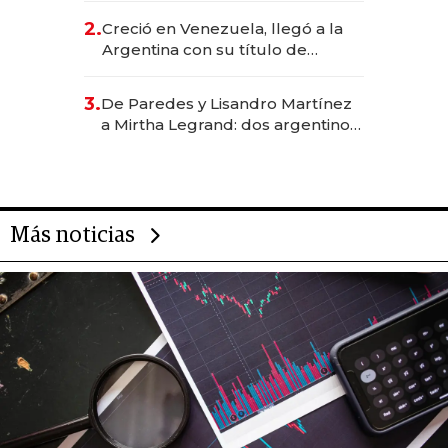
CEO en Vaca Muerta
2.
Creció en Venezuela, llegó a la
Argentina con su título de
abogado y construyó un imperio
gastronómico que revoluciona
3.
De Paredes y Lisandro Martínez
las marcas "fast premium"
a Mirtha Legrand: dos argentinos
impulsan el negocio del wellness
deportivo y el cuidado corporal
Más noticias