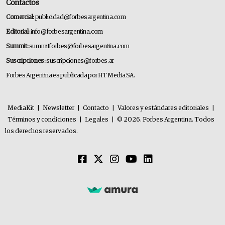
Contactos
Comercial:
publicidad@forbesargentina.com
Editorial:
info@forbesargentina.com
Summit:
summitforbes@forbesargentina.com
Suscripciones:
suscripciones@forbes.ar
Forbes Argentina es publicada por HT Media SA.
MediaKit
|
Newsletter
|
Contacto
|
Valores y estándares editoriales
|
Términos y condiciones
|
Legales
|
© 2026. Forbes Argentina. Todos
los derechos reservados.