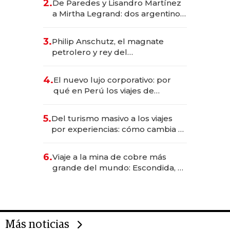
2.
De Paredes y Lisandro Martínez
las marcas "fast premium"
a Mirtha Legrand: dos argentinos
impulsan el negocio del wellness
deportivo y el cuidado corporal
3.
Philip Anschutz, el magnate
petrolero y rey del
entretenimiento que va por la
licitación de Tecnópolis junto a
4.
El nuevo lujo corporativo: por
Fénix
qué en Perú los viajes de
negocios dejan de ser reuniones
para convertirse en experiencias
5.
Del turismo masivo a los viajes
transformadoras
por experiencias: cómo cambia el
negocio de la asistencia al viajero
6.
Viaje a la mina de cobre más
grande del mundo: Escondida, el
gigante chileno que exporta US$
14.000 millones anuales
Más noticias