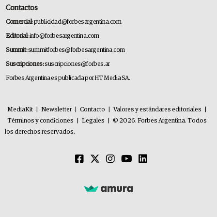
Contactos
Comercial:
publicidad@forbesargentina.com
Editorial:
info@forbesargentina.com
Summit:
summitforbes@forbesargentina.com
Suscripciones:
suscripciones@forbes.ar
Forbes Argentina es publicada por HT Media SA.
MediaKit
|
Newsletter
|
Contacto
|
Valores y estándares editoriales
|
Términos y condiciones
|
Legales
|
© 2026. Forbes Argentina. Todos
los derechos reservados.