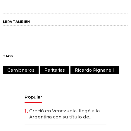
MIRA TAMBIÉN
TAGS
Camioneros
Paritarias
Ricardo Pignanelli
Popular
1.
Creció en Venezuela, llegó a la
Argentina con su título de
abogado y construyó un imperio
gastronómico que revoluciona