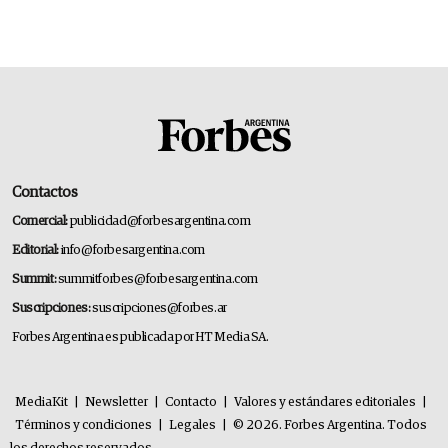
Contactos
Comercial:
publicidad@forbesargentina.com
Editorial:
info@forbesargentina.com
Summit:
summitforbes@forbesargentina.com
Suscripciones:
suscripciones@forbes.ar
Forbes Argentina es publicada por HT Media SA.
MediaKit
|
Newsletter
|
Contacto
|
Valores y estándares editoriales
|
Términos y condiciones
|
Legales
|
© 2026. Forbes Argentina. Todos