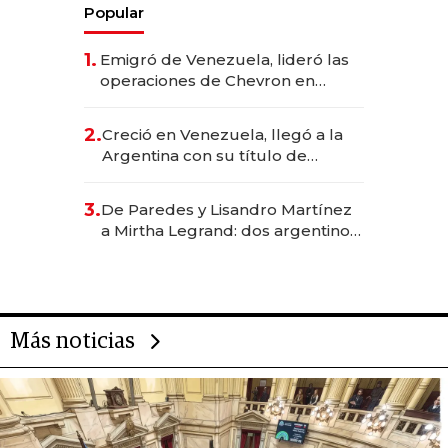
Popular
1.
Emigró de Venezuela, lideró las
operaciones de Chevron en
EE.UU. y hoy es la única mujer
CEO en Vaca Muerta
2.
Creció en Venezuela, llegó a la
Argentina con su título de
abogado y construyó un imperio
gastronómico que revoluciona
3.
De Paredes y Lisandro Martínez
las marcas "fast premium"
a Mirtha Legrand: dos argentinos
impulsan el negocio del wellness
deportivo y el cuidado corporal
Más noticias