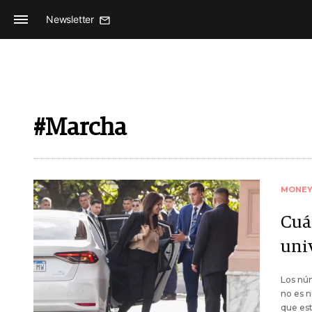
Newsletter
#Marcha
MONE
Cuá
uni
Los núm
no es n
que est