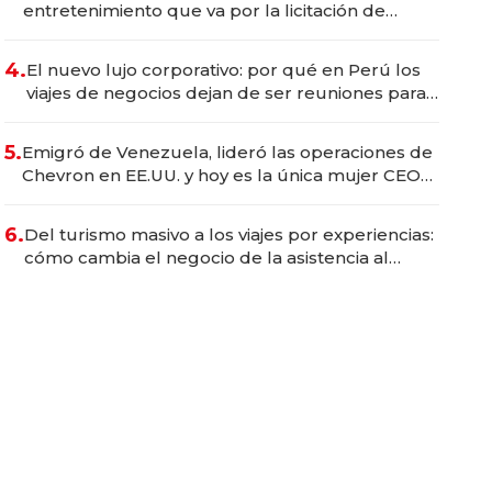
entretenimiento que va por la licitación de
Tecnópolis junto a Fénix
4.
El nuevo lujo corporativo: por qué en Perú los
viajes de negocios dejan de ser reuniones para
convertirse en experiencias transformadoras
5.
Emigró de Venezuela, lideró las operaciones de
Chevron en EE.UU. y hoy es la única mujer CEO
en Vaca Muerta
6.
Del turismo masivo a los viajes por experiencias:
cómo cambia el negocio de la asistencia al
viajero