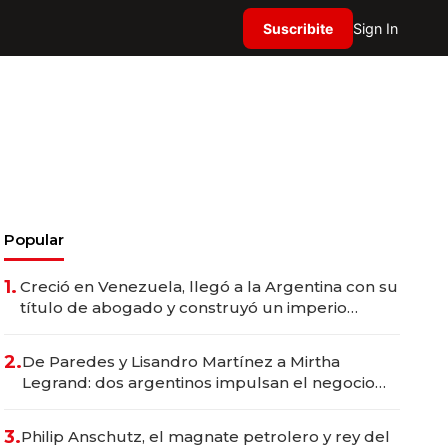
Suscribite
Sign In
Popular
1.
Creció en Venezuela, llegó a la Argentina con su
título de abogado y construyó un imperio
gastronómico que revoluciona las marcas "fast
premium"
2.
De Paredes y Lisandro Martínez a Mirtha
Legrand: dos argentinos impulsan el negocio
del wellness deportivo y el cuidado corporal
3.
Philip Anschutz, el magnate petrolero y rey del