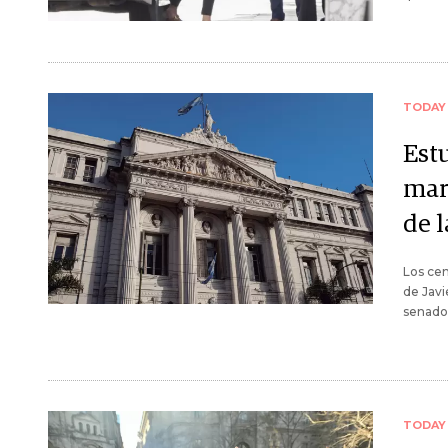
TODAY
Est
mar
de 
Los cen
de Javi
senado
TODAY