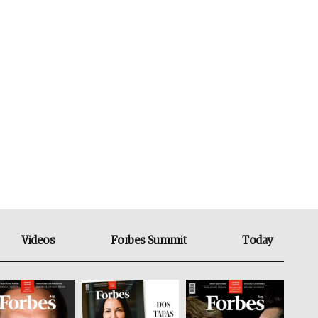
Videos
Forbes Summit
Today