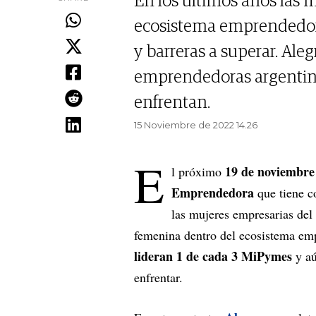
En los últimos años las 
ecosistema emprendedor 
y barreras a superar. Ale
emprendedoras argentinas
enfrentan.
15 Noviembre de 2022 14.26
E
19 de noviembre
l próximo
Emprendedora
que tiene c
las mujeres empresarias de
femenina dentro del ecosistema em
lideran 1 de cada 3 MiPymes
y aú
enfrentar.