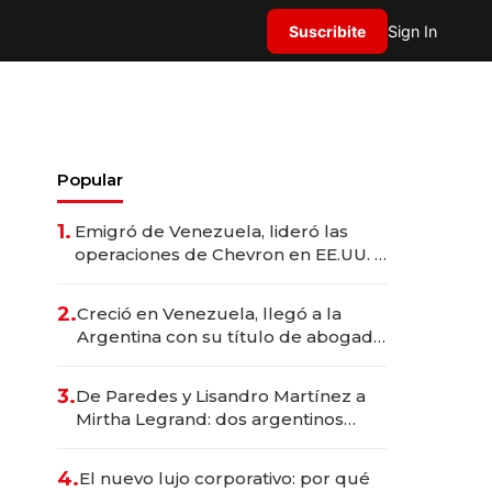
Suscribite
Sign In
Popular
1.
Emigró de Venezuela, lideró las
operaciones de Chevron en EE.UU. y
hoy es la única mujer CEO en Vaca
Muerta
2.
Creció en Venezuela, llegó a la
Argentina con su título de abogado
y construyó un imperio
gastronómico que revoluciona las
3.
De Paredes y Lisandro Martínez a
marcas "fast premium"
Mirtha Legrand: dos argentinos
impulsan el negocio del wellness
deportivo y el cuidado corporal
4.
El nuevo lujo corporativo: por qué