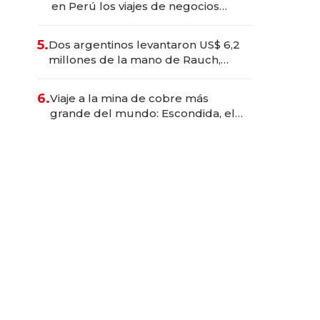
en Perú los viajes de negocios
dejan de ser reuniones para
convertirse en experiencias
5.
Dos argentinos levantaron US$ 6,2
transformadoras
millones de la mano de Rauch,
Englebienne y Woloski
6.
Viaje a la mina de cobre más
grande del mundo: Escondida, el
gigante chileno que exporta US$
14.000 millones anuales