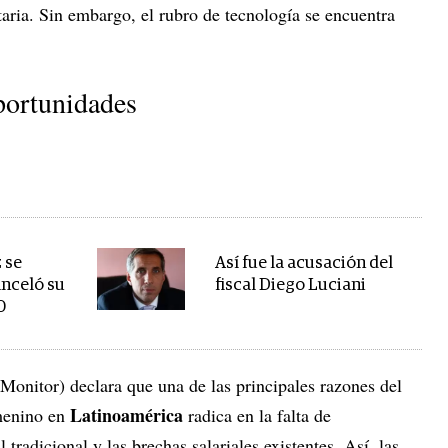
aria. Sin embargo, el rubro de tecnología se encuentra
portunidades
 se
Así fue la acusación del
nceló su
fiscal Diego Luciani
0
onitor) declara que una de las principales razones del
Latinoamérica
menino en
radica en la falta de
tradicional y las brechas salariales existentes. Así, las