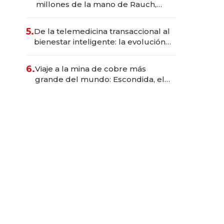
millones de la mano de Rauch,
Englebienne y Woloski
5.
De la telemedicina transaccional al
bienestar inteligente: la evolución
de doc24 para transformar a las
organizaciones
6.
Viaje a la mina de cobre más
grande del mundo: Escondida, el
gigante chileno que exporta US$
14.000 millones anuales