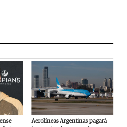
dense
Aerolíneas Argentinas pagará