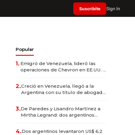
Suscribite
Sign In
Popular
1.
Emigró de Venezuela, lideró las
operaciones de Chevron en EE.UU. y
hoy es la única mujer CEO en Vaca
Muerta
2.
Creció en Venezuela, llegó a la
Argentina con su título de abogado
y construyó un imperio
gastronómico que revoluciona las
3.
De Paredes y Lisandro Martínez a
marcas "fast premium"
Mirtha Legrand: dos argentinos
impulsan el negocio del wellness
deportivo y el cuidado corporal
4.
Dos argentinos levantaron US$ 6,2