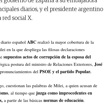
el gobierno de España a su embajadora
ncipales diarios, y el presidente argentino
 red social X.
ABC
 diario español
realizó la mayor cobertura de la
ilei en la que despliega las filosas declaraciones
supuestos actos de corrupción de la esposa del
de
José
nérgica postura del ministro de Relaciones Exteriores,
PSOE y el partido Popular.
s pronunciamientos del
o, cuestionan las palabras de Milei, a quien acusan de
hismo
juzga como improcedentes en
, al tiempo que
s,
normas de educación
a partir de las básicas
.