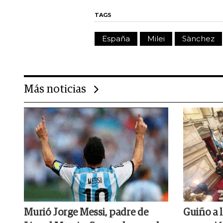
TAGS
España
Milei
Sànchez
Más noticias
Murió Jorge Messi, padre de
Guiño a 