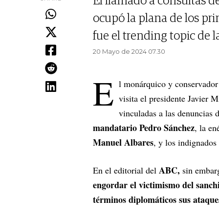
El llamado a consultas d
ocupó la plana de los pri
fue el trending topic de la
20 Mayo de 2024 07.30
E
l monárquico y conservador
visita el presidente Javier M
vinculadas a las denuncias 
mandatario Pedro Sánchez
, la e
Manuel Albares
, y los indignado
ABC,
En el editorial del
sin embarg
engordar el victimismo del sanc
términos diplomáticos sus ataque