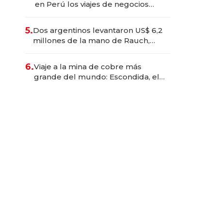
en Perú los viajes de negocios
dejan de ser reuniones para
convertirse en experiencias
5.
Dos argentinos levantaron US$ 6,2
transformadoras
millones de la mano de Rauch,
Englebienne y Woloski
6.
Viaje a la mina de cobre más
grande del mundo: Escondida, el
gigante chileno que exporta US$
14.000 millones anuales