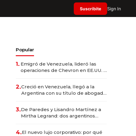
Suscribite
Sign In
Popular
1.
Emigró de Venezuela, lideró las
operaciones de Chevron en EE.UU. y
hoy es la única mujer CEO en Vaca
Muerta
2.
Creció en Venezuela, llegó a la
Argentina con su título de abogado
y construyó un imperio
gastronómico que revoluciona las
3.
De Paredes y Lisandro Martínez a
marcas "fast premium"
Mirtha Legrand: dos argentinos
impulsan el negocio del wellness
deportivo y el cuidado corporal
4.
El nuevo lujo corporativo: por qué