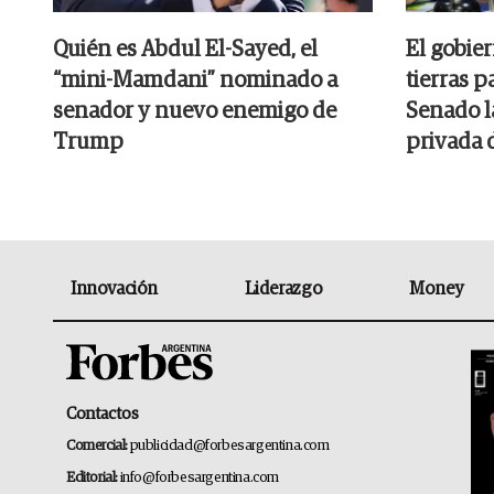
Quién es Abdul El-Sayed, el
El gobier
“mini-Mamdani” nominado a
tierras p
senador y nuevo enemigo de
Senado l
Trump
privada 
Innovación
Liderazgo
Money
Contactos
Comercial:
publicidad@forbesargentina.com
Editorial:
info@forbesargentina.com