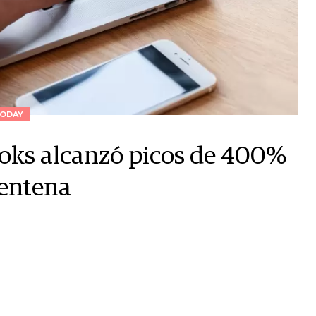
ODAY
ooks alcanzó picos de 400%
rentena