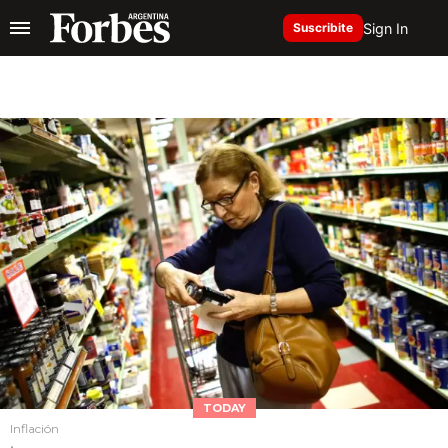
Sign In
Suscribite
TODAY
Inflación
.