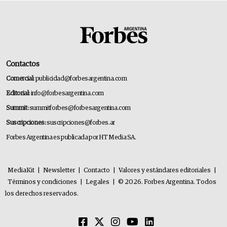
Contactos
Comercial:
publicidad@forbesargentina.com
Editorial:
info@forbesargentina.com
Summit:
summitforbes@forbesargentina.com
Suscripciones:
suscripciones@forbes.ar
Forbes Argentina es publicada por HT Media SA.
MediaKit
|
Newsletter
|
Contacto
|
Valores y estándares editoriales
|
Términos y condiciones
|
Legales
|
© 2026. Forbes Argentina. Todos
los derechos reservados.