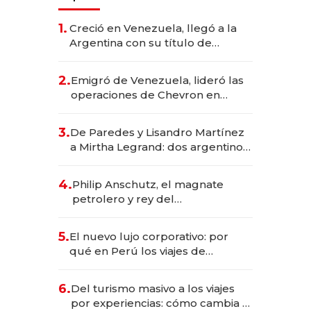
1.
Creció en Venezuela, llegó a la
Argentina con su título de
abogado y construyó un imperio
gastronómico que revoluciona
2.
Emigró de Venezuela, lideró las
las marcas "fast premium"
operaciones de Chevron en
EE.UU. y hoy es la única mujer
CEO en Vaca Muerta
3.
De Paredes y Lisandro Martínez
a Mirtha Legrand: dos argentinos
impulsan el negocio del wellness
deportivo y el cuidado corporal
4.
Philip Anschutz, el magnate
petrolero y rey del
entretenimiento que va por la
licitación de Tecnópolis junto a
5.
El nuevo lujo corporativo: por
Fénix
qué en Perú los viajes de
negocios dejan de ser reuniones
para convertirse en experiencias
6.
Del turismo masivo a los viajes
transformadoras
por experiencias: cómo cambia el