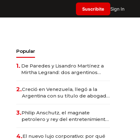
Suscribite
Sign In
Popular
1.
De Paredes y Lisandro Martínez a
Mirtha Legrand: dos argentinos
impulsan el negocio del wellness
deportivo y el cuidado corporal
2.
Creció en Venezuela, llegó a la
Argentina con su título de abogado
y construyó un imperio
gastronómico que revoluciona las
3.
Philip Anschutz, el magnate
marcas "fast premium"
petrolero y rey del entretenimiento
que va por la licitación de
Tecnópolis junto a Fénix
4.
El nuevo lujo corporativo: por qué