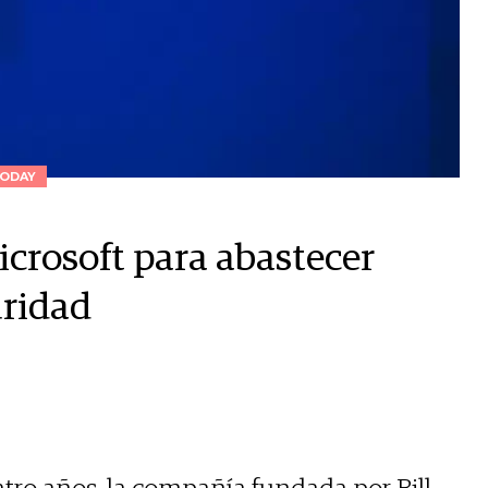
ODAY
icrosoft para abastecer
uridad