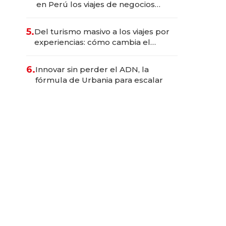
en Perú los viajes de negocios
dejan de ser reuniones para
convertirse en experiencias
5.
Del turismo masivo a los viajes por
transformadoras
experiencias: cómo cambia el
negocio de la asistencia al viajero
6.
Innovar sin perder el ADN, la
fórmula de Urbania para escalar