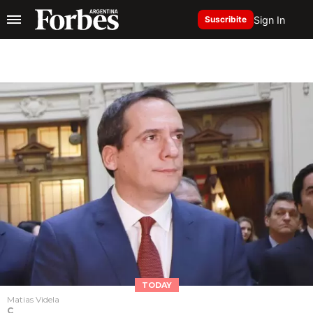
Sign In
Suscribite
TODAY
Matias Videla
C