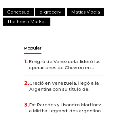
Cencosud
e-grocery
Matías Videla
The Fresh Market
Popular
1.
Emigró de Venezuela, lideró las
operaciones de Chevron en
EE.UU. y hoy es la única mujer
CEO en Vaca Muerta
2.
Creció en Venezuela, llegó a la
Argentina con su título de
abogado y construyó un imperio
gastronómico que revoluciona
3.
De Paredes y Lisandro Martínez
las marcas "fast premium"
a Mirtha Legrand: dos argentinos
impulsan el negocio del wellness
deportivo y el cuidado corporal