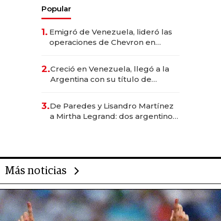
Popular
1.
Emigró de Venezuela, lideró las
operaciones de Chevron en
EE.UU. y hoy es la única mujer
CEO en Vaca Muerta
2.
Creció en Venezuela, llegó a la
Argentina con su título de
abogado y construyó un imperio
gastronómico que revoluciona
3.
De Paredes y Lisandro Martínez
las marcas "fast premium"
a Mirtha Legrand: dos argentinos
impulsan el negocio del wellness
deportivo y el cuidado corporal
Más noticias