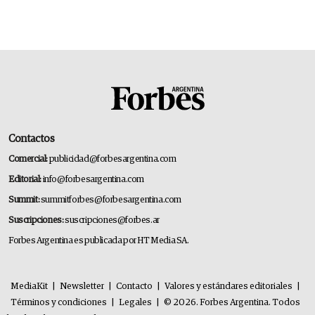
Contactos
Comercial:
publicidad@forbesargentina.com
Editorial:
info@forbesargentina.com
Summit:
summitforbes@forbesargentina.com
Suscripciones:
suscripciones@forbes.ar
Forbes Argentina es publicada por HT Media SA.
MediaKit
|
Newsletter
|
Contacto
|
Valores y estándares editoriales
|
Términos y condiciones
|
Legales
|
© 2026. Forbes Argentina. Todos