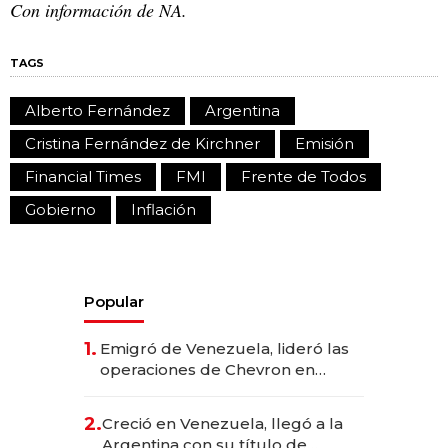
Con información de NA.
TAGS
Alberto Fernández
Argentina
Cristina Fernández de Kirchner
Emisión
Financial Times
FMI
Frente de Todos
Gobierno
Inflación
Popular
1.
Emigró de Venezuela, lideró las
operaciones de Chevron en
EE.UU. y hoy es la única mujer
CEO en Vaca Muerta
2.
Creció en Venezuela, llegó a la
Argentina con su título de