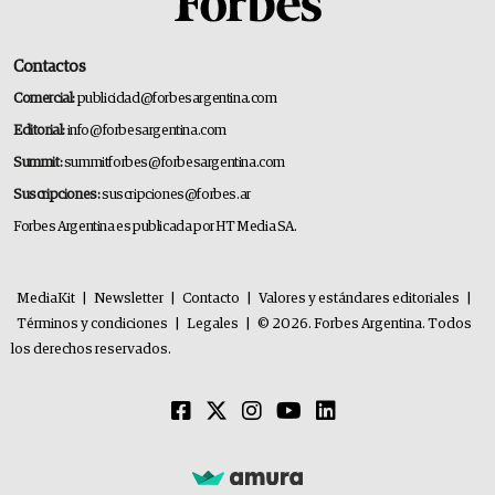
Contactos
Comercial:
publicidad@forbesargentina.com
Editorial:
info@forbesargentina.com
Summit:
summitforbes@forbesargentina.com
Suscripciones:
suscripciones@forbes.ar
Forbes Argentina es publicada por HT Media SA.
MediaKit
|
Newsletter
|
Contacto
|
Valores y estándares editoriales
|
Términos y condiciones
|
Legales
|
© 2026. Forbes Argentina. Todos
los derechos reservados.