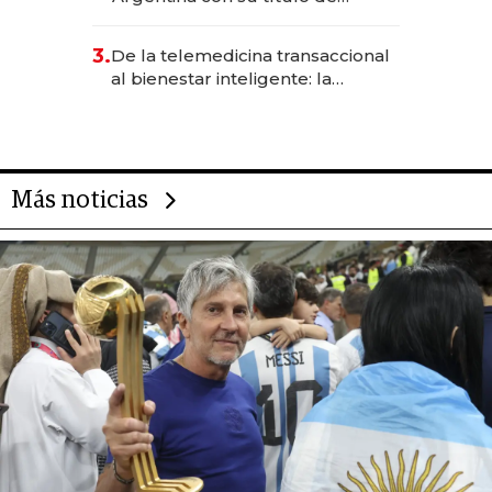
abogado y construyó un imperio
gastronómico que revoluciona
3.
De la telemedicina transaccional
las marcas "fast premium"
al bienestar inteligente: la
evolución de doc24 para
transformar a las organizaciones
Más noticias