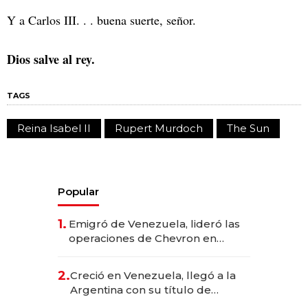
Y a Carlos III. . . buena suerte, señor.
Dios salve al rey.
TAGS
Reina Isabel II
Rupert Murdoch
The Sun
Popular
1.
Emigró de Venezuela, lideró las
operaciones de Chevron en
EE.UU. y hoy es la única mujer
CEO en Vaca Muerta
2.
Creció en Venezuela, llegó a la
Argentina con su título de
abogado y construyó un imperio