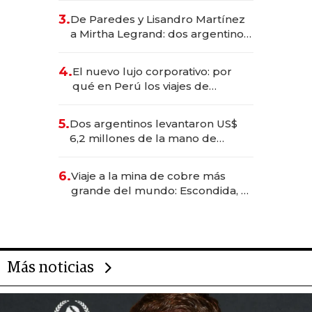
gastronómico que revoluciona
3.
De Paredes y Lisandro Martínez
las marcas "fast premium"
a Mirtha Legrand: dos argentinos
impulsan el negocio del wellness
deportivo y el cuidado corporal
4.
El nuevo lujo corporativo: por
qué en Perú los viajes de
negocios dejan de ser reuniones
para convertirse en experiencias
5.
Dos argentinos levantaron US$
transformadoras
6,2 millones de la mano de
Rauch, Englebienne y Woloski
6.
Viaje a la mina de cobre más
grande del mundo: Escondida, el
gigante chileno que exporta US$
14.000 millones anuales
Más noticias