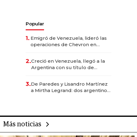
Popular
1.
Emigró de Venezuela, lideró las
operaciones de Chevron en
EE.UU. y hoy es la única mujer
CEO en Vaca Muerta
2.
Creció en Venezuela, llegó a la
Argentina con su título de
abogado y construyó un imperio
gastronómico que revoluciona
3.
De Paredes y Lisandro Martínez
las marcas "fast premium"
a Mirtha Legrand: dos argentinos
impulsan el negocio del wellness
deportivo y el cuidado corporal
Más noticias