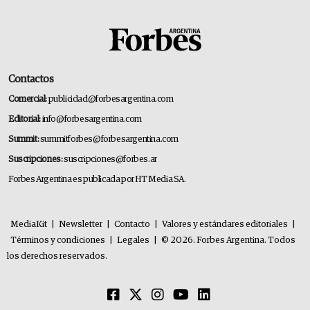
Contactos
Comercial:
publicidad@forbesargentina.com
Editorial:
info@forbesargentina.com
Summit:
summitforbes@forbesargentina.com
Suscripciones:
suscripciones@forbes.ar
Forbes Argentina es publicada por HT Media SA.
MediaKit
|
Newsletter
|
Contacto
|
Valores y estándares editoriales
|
Términos y condiciones
|
Legales
|
© 2026. Forbes Argentina. Todos
los derechos reservados.