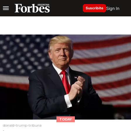
Sign In
Suscribite
TODAY
donald-trump-tribuna
.