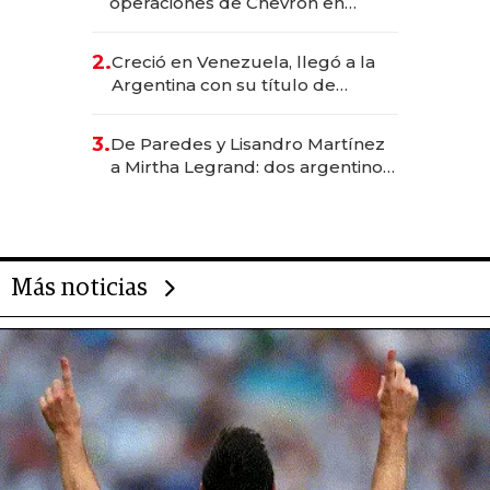
operaciones de Chevron en
EE.UU. y hoy es la única mujer
CEO en Vaca Muerta
2.
Creció en Venezuela, llegó a la
Argentina con su título de
abogado y construyó un imperio
gastronómico que revoluciona
3.
De Paredes y Lisandro Martínez
las marcas "fast premium"
a Mirtha Legrand: dos argentinos
impulsan el negocio del wellness
deportivo y el cuidado corporal
Más noticias