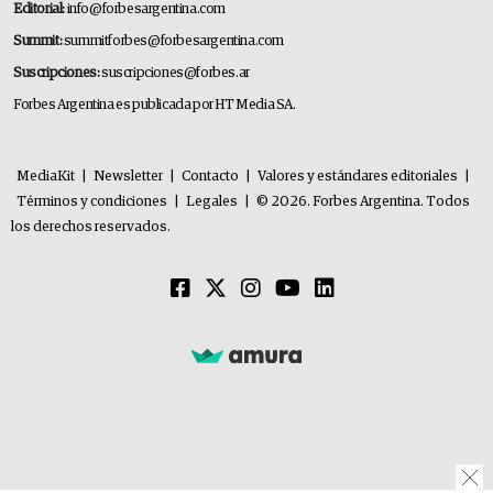
Editorial:
info@forbesargentina.com
Summit:
summitforbes@forbesargentina.com
Suscripciones:
suscripciones@forbes.ar
Forbes Argentina es publicada por HT Media SA.
MediaKit
|
Newsletter
|
Contacto
|
Valores y estándares editoriales
|
Términos y condiciones
|
Legales
|
© 2026. Forbes Argentina. Todos
los derechos reservados.