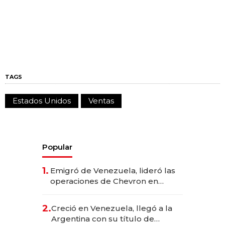
TAGS
Estados Unidos
Ventas
Popular
1.
Emigró de Venezuela, lideró las
operaciones de Chevron en
EE.UU. y hoy es la única mujer
CEO en Vaca Muerta
2.
Creció en Venezuela, llegó a la
Argentina con su título de