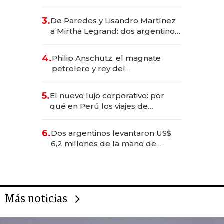
abogado y construyó un imperio
gastronómico que revoluciona
3.
De Paredes y Lisandro Martínez
las marcas "fast premium"
a Mirtha Legrand: dos argentinos
impulsan el negocio del wellness
deportivo y el cuidado corporal
4.
Philip Anschutz, el magnate
petrolero y rey del
entretenimiento que va por la
licitación de Tecnópolis junto a
5.
El nuevo lujo corporativo: por
Fénix
qué en Perú los viajes de
negocios dejan de ser reuniones
para convertirse en experiencias
6.
Dos argentinos levantaron US$
transformadoras
6,2 millones de la mano de
Rauch, Englebienne y Woloski
Más noticias