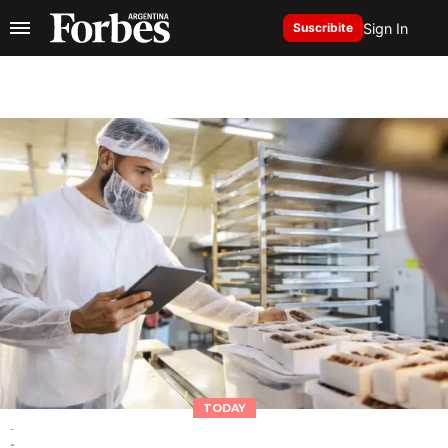
Sign In
Suscribite
TODAY
-
-