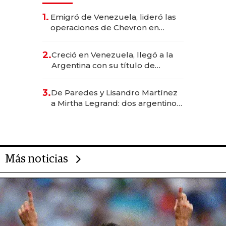
1.
Emigró de Venezuela, lideró las
operaciones de Chevron en
EE.UU. y hoy es la única mujer
CEO en Vaca Muerta
2.
Creció en Venezuela, llegó a la
Argentina con su título de
abogado y construyó un imperio
gastronómico que revoluciona
3.
De Paredes y Lisandro Martínez
las marcas "fast premium"
a Mirtha Legrand: dos argentinos
impulsan el negocio del wellness
deportivo y el cuidado corporal
Más noticias