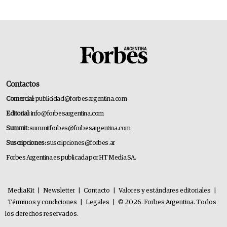
Contactos
Comercial:
publicidad@forbesargentina.com
Editorial:
info@forbesargentina.com
Summit:
summitforbes@forbesargentina.com
Suscripciones:
suscripciones@forbes.ar
Forbes Argentina es publicada por HT Media SA.
MediaKit
|
Newsletter
|
Contacto
|
Valores y estándares editoriales
|
Términos y condiciones
|
Legales
|
© 2026. Forbes Argentina. Todos
los derechos reservados.