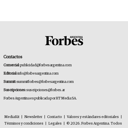
Contactos
Comercial:
publicidad@forbesargentina.com
Editorial:
info@forbesargentina.com
Summit:
summitforbes@forbesargentina.com
Suscripciones:
suscripciones@forbes.ar
Forbes Argentina es publicada por HT Media SA.
MediaKit
|
Newsletter
|
Contacto
|
Valores y estándares editoriales
|
Términos y condiciones
|
Legales
|
© 2026. Forbes Argentina. Todos