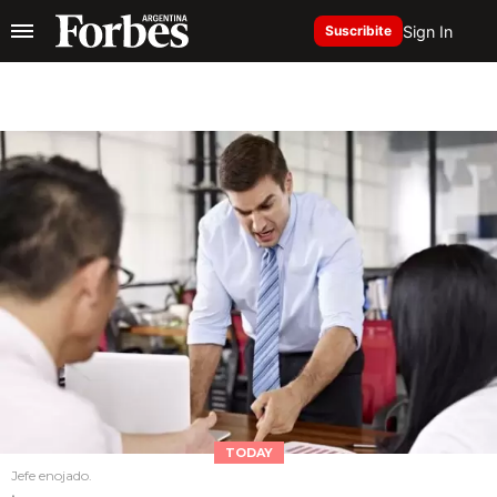
Sign In
Suscribite
TODAY
Jefe enojado.
.