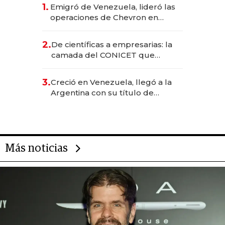
1.
Emigró de Venezuela, lideró las
operaciones de Chevron en
EE.UU. y hoy es la única mujer
CEO en Vaca Muerta
2.
De científicas a empresarias: la
camada del CONICET que
levantó más de US$ 40 millones
para fundar startups biotech
3.
Creció en Venezuela, llegó a la
Argentina con su título de
abogado y construyó un imperio
gastronómico que revoluciona
las marcas "fast premium"
Más noticias