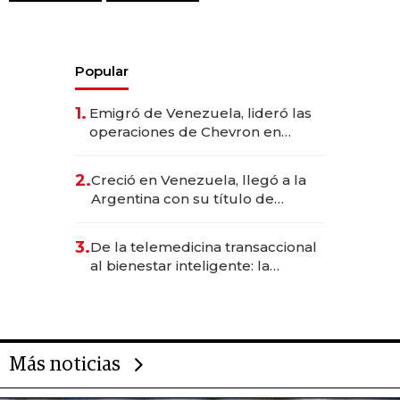
Popular
1.
Emigró de Venezuela, lideró las
operaciones de Chevron en
EE.UU. y hoy es la única mujer
CEO en Vaca Muerta
2.
Creció en Venezuela, llegó a la
Argentina con su título de
abogado y construyó un imperio
gastronómico que revoluciona
3.
De la telemedicina transaccional
las marcas "fast premium"
al bienestar inteligente: la
evolución de doc24 para
transformar a las organizaciones
Más noticias