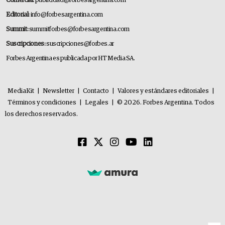
Comercial:
publicidad@forbesargentina.com
Editorial:
info@forbesargentina.com
Summit:
summitforbes@forbesargentina.com
Suscripciones:
suscripciones@forbes.ar
Forbes Argentina es publicada por HT Media SA.
MediaKit
|
Newsletter
|
Contacto
|
Valores y estándares editoriales
|
Términos y condiciones
|
Legales
|
© 2026. Forbes Argentina. Todos
los derechos reservados.