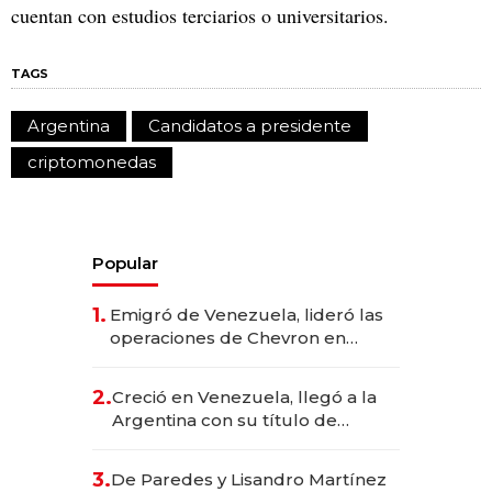
cuentan con estudios terciarios o universitarios.
TAGS
Argentina
Candidatos a presidente
criptomonedas
Popular
1.
Emigró de Venezuela, lideró las
operaciones de Chevron en
EE.UU. y hoy es la única mujer
CEO en Vaca Muerta
2.
Creció en Venezuela, llegó a la
Argentina con su título de
abogado y construyó un imperio
gastronómico que revoluciona
3.
De Paredes y Lisandro Martínez
las marcas "fast premium"