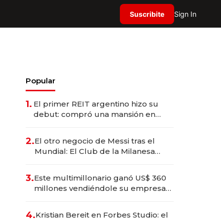
Suscribite
Sign In
Popular
1.
El primer REIT argentino hizo su
debut: compró una mansión en
Barrio Parque por US$ 3,6 millones
2.
El otro negocio de Messi tras el
Mundial: El Club de la Milanesa
invierte US$ 6 millones en su
expansión y desembarca en Europa
3.
Este multimillonario ganó US$ 360
millones vendiéndole su empresa
de psicodélicos a Eli Lilly
4.
Kristian Bereit en Forbes Studio: el