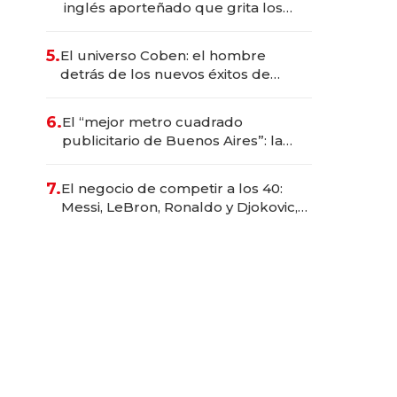
inglés aporteñado que grita los
goles de Argentina y representa a
35 estrellas globales por USD
5.
El universo Coben: el hombre
200M.
detrás de los nuevos éxitos de
Netflix
6.
El “mejor metro cuadrado
publicitario de Buenos Aires”: la
startup que factura $ 250 millones
en los asientos traseros de los
7.
El negocio de competir a los 40:
autos
Messi, LeBron, Ronaldo y Djokovic,
las caras detrás del mercado de la
longevidad deportiva