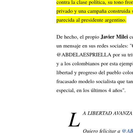
contra la clase política, su tono fr
privado y una campaña construida s
parecida al presidente argentino.
Javier Milei
De hecho, el propio
c
un mensaje en sus redes sociales: "
@ABDELAESPRIELLA por su triunfo 
y a los colombianos por esta ejempla
libertad y progreso del pueblo colo
fracasado modelo socialista que ta
especial, en los últimos 4 años".
L
A LIBERTAD AVANZA
Quiero felicitar a
@AB