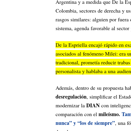
Argentina y a medida que De la Espr
Colombia, sectores de derecha y us
rasgos similares: alguien por fuera d
sistema, agenda favorable al sector p
De la Espriella encajó rápido en es
asociados al fenómeno Milei: era un
tradicional, prometía reducir trabas
personalista y hablaba a una audien
Además, dentro de su propuesta hab
desregulación
, simplificar el Est
DIAN
modernizar la
con inteligenci
mileísmo.
Tam
comparación con el
nunca” y “los de siempre”
, una f