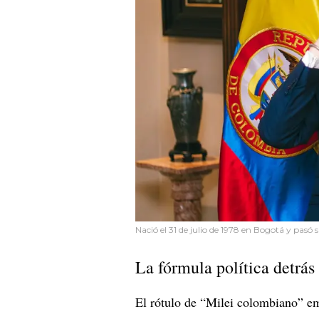
Nació el 31 de julio de 1978 en Bogotá y pasó 
La fórmula política detrá
El rótulo de “Milei colombiano” emp