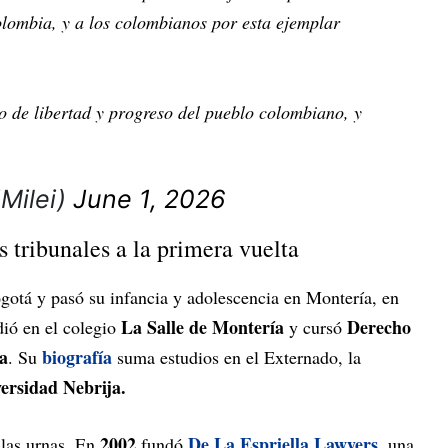
olombia, y a los colombianos por esta ejemplar
lo de libertad y progreso del pueblo colombiano, y
JMilei)
June 1, 2026
s tribunales a la primera vuelta
otá y pasó su infancia y adolescencia en Montería, en
La Salle de Montería
Derecho
dió en el colegio
y cursó
a
biografía
. Su
suma estudios en el Externado, la
ersidad Nebrija.
2002
De La Espriella Lawyers
 las urnas. En
fundó
, una