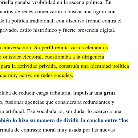
iella ganaba visibilidad en la escena política. En
uarios de redes comenzaron a buscar una figura con
e la política tradicional, con discurso frontal contra el
rivado, estilo histriónico y fuerte presencia digital.
a conversación. Su perfil reunía varios elementos
 outsider electoral, cuestionaba a la dirigencia
 para la actividad privada, construía una identidad política
cia muy activa en redes sociales.
gran
laba de reducir carga tributaria, impulsar una
ado, fusionar agencias que consideraba redundantes y
a artificial. Ese vocabulario, sin duda, lo acercó a una
bién
lo hizo su manera de dividir la cancha entre “los
órmula de contraste moral muy usada por las nuevas