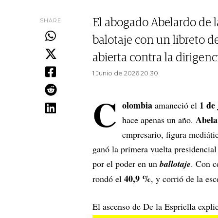
SHARE
El abogado Abelardo de la 
balotaje con un libreto 
abierta contra la dirigenc
1 Junio de 2026 20.30
C
olombia
1 de
amaneció el
Abela
hace apenas un año.
empresario, figura mediátic
ganó la primera vuelta presidencial
por el poder en un
ballotaje
. Con c
40,9 %
rondó el
, y corrió de la es
El ascenso de De la Espriella expli