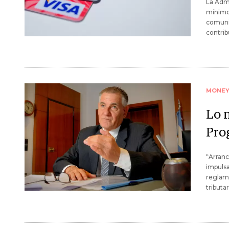
La Admi
mínimos
comunic
contrib
MONE
Lo 
Pro
“Arranc
impulsa
reglame
tributar