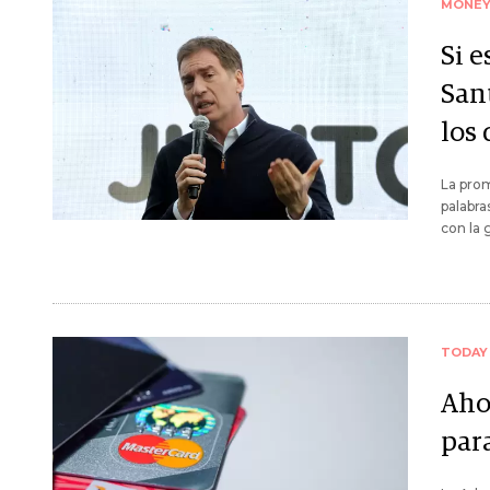
MONE
Si 
San
los 
La prom
palabra
con la 
TODAY
Ahor
par