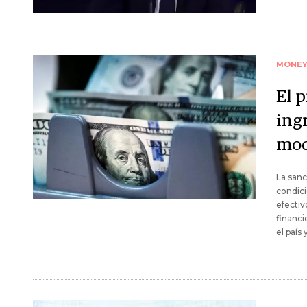
MONE
El 
ing
mod
La sanc
condici
efectiv
financi
el país