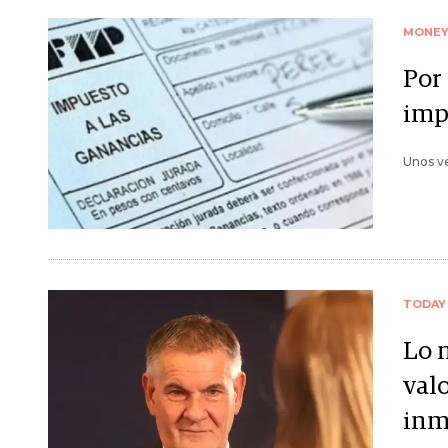
MONE
Por 
imp
Unos ve
TODAY
Lo 
val
inm