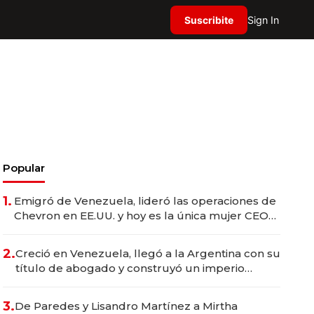
Suscribite
Sign In
Popular
1.
Emigró de Venezuela, lideró las operaciones de
Chevron en EE.UU. y hoy es la única mujer CEO
en Vaca Muerta
2.
Creció en Venezuela, llegó a la Argentina con su
título de abogado y construyó un imperio
gastronómico que revoluciona las marcas "fast
premium"
3.
De Paredes y Lisandro Martínez a Mirtha