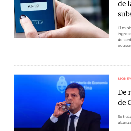
de l
sub
El mini
ingreso
de cont
equipa
MONE
De 
de 
Se trat
alcanza