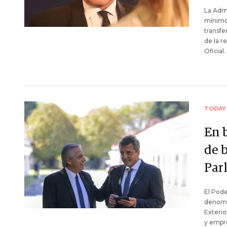
La Admi
mínimos
transfe
de la r
Oficial.
TODAY
En 
de 
Par
El Pode
denomi
Exterio
y empr