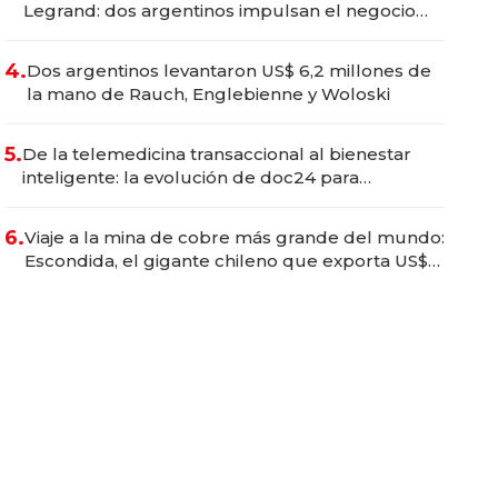
Legrand: dos argentinos impulsan el negocio
del wellness deportivo y el cuidado corporal
4.
Dos argentinos levantaron US$ 6,2 millones de
la mano de Rauch, Englebienne y Woloski
5.
De la telemedicina transaccional al bienestar
inteligente: la evolución de doc24 para
transformar a las organizaciones
6.
Viaje a la mina de cobre más grande del mundo:
Escondida, el gigante chileno que exporta US$
14.000 millones anuales