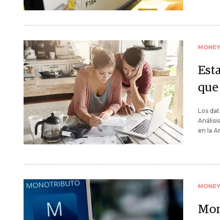
MONE
Est
que
Los dat
Análisi
en la A
MONE
Mon