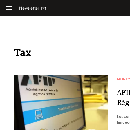
Newsletter
Tax
MONE
AFI
Rég
Los con
las deu