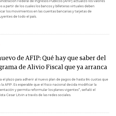
nistración Federal de Ingresos Públicos (AFIP) actualizó los valores
 a partir de los cuales los bancos y billeteras virtuales deben
ar los movimientos en las cuentas bancarias y tarjetas de
uyentes de todo el país.
Y
nuevo de AFIP: Qué hay que saber del
grama de Alivio Fiscal que ya arranca
a el plazo para adherir al nuevo plan de pagos de hasta 84 cuotas que
 la AFIP. Es esperable que el fisco nacional decida modificar la
ntación y permita reformular los planes vigentes”, señaló el
ista Cesar Litvin a través de las redes sociales.