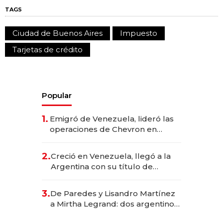
TAGS
Ciudad de Buenos Aires
Impuesto
Tarjetas de crédito
Popular
1.
Emigró de Venezuela, lideró las
operaciones de Chevron en
EE.UU. y hoy es la única mujer
CEO en Vaca Muerta
2.
Creció en Venezuela, llegó a la
Argentina con su título de
abogado y construyó un imperio
gastronómico que revoluciona
3.
De Paredes y Lisandro Martínez
las marcas "fast premium"
a Mirtha Legrand: dos argentinos
impulsan el negocio del wellness