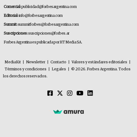
Comercial:
publicidad@forbesargentina.com
Editorial:
info@forbesargentina.com
Summit:
summitforbes@forbesargentina.com
Suscripciones:
suscripciones@forbes.ar
Forbes Argentina es publicada por HT Media SA.
MediaKit
|
Newsletter
|
Contacto
|
Valores y estándares editoriales
|
Términos y condiciones
|
Legales
|
© 2026. Forbes Argentina. Todos
los derechos reservados.