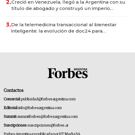
2.
Creció en Venezuela, llegó a la Argentina con su
título de abogado y construyó un imperio
gastronómico que revoluciona las marcas "fast
premium"
3.
De la telemedicina transaccional al bienestar
inteligente: la evolución de doc24 para
transformar a las organizaciones
Contactos
Comercial:
publicidad@forbesargentina.com
Editorial:
info@forbesargentina.com
Summit:
summitforbes@forbesargentina.com
Suscripciones:
suscripciones@forbes.ar
Forbes Argentina es publicada por HT Media SA.