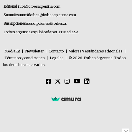
Editorial:
info@forbesargentina.com
Summit:
summitforbes@forbesargentina.com
Suscripciones:
suscripciones@forbes.ar
Forbes Argentina es publicada por HT Media SA.
MediaKit
|
Newsletter
|
Contacto
|
Valores y estándares editoriales
|
Términos y condiciones
|
Legales
|
© 2026. Forbes Argentina. Todos
los derechos reservados.