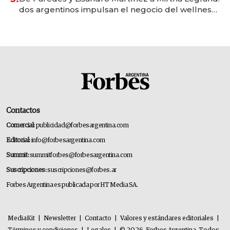
dos argentinos impulsan el negocio del wellness
deportivo y el cuidado corporal
Contactos
Comercial:
publicidad@forbesargentina.com
Editorial:
info@forbesargentina.com
Summit:
summitforbes@forbesargentina.com
Suscripciones:
suscripciones@forbes.ar
Forbes Argentina es publicada por HT Media SA.
MediaKit
|
Newsletter
|
Contacto
|
Valores y estándares editoriales
|