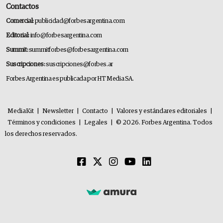
Contactos
Comercial:
publicidad@forbesargentina.com
Editorial:
info@forbesargentina.com
Summit:
summitforbes@forbesargentina.com
Suscripciones:
suscripciones@forbes.ar
Forbes Argentina es publicada por HT Media SA.
MediaKit
|
Newsletter
|
Contacto
|
Valores y estándares editoriales
|
Términos y condiciones
|
Legales
|
© 2026. Forbes Argentina. Todos
los derechos reservados.