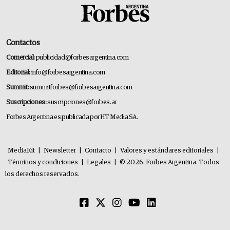
Contactos
Comercial:
publicidad@forbesargentina.com
Editorial:
info@forbesargentina.com
Summit:
summitforbes@forbesargentina.com
Suscripciones:
suscripciones@forbes.ar
Forbes Argentina es publicada por HT Media SA.
MediaKit
|
Newsletter
|
Contacto
|
Valores y estándares editoriales
|
Términos y condiciones
|
Legales
|
© 2026. Forbes Argentina. Todos
los derechos reservados.