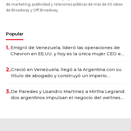
de marketing, publicidad y relaciones públicas de más de 50 obras
de Broadway y Off Broadway.
Popular
1.
Emigró de Venezuela, lideró las operaciones de
Chevron en EE.UU. y hoy es la única mujer CEO en
Vaca Muerta
2.
Creció en Venezuela, llegó a la Argentina con su
título de abogado y construyó un imperio
gastronómico que revoluciona las marcas "fast
premium"
3.
De Paredes y Lisandro Martínez a Mirtha Legrand:
dos argentinos impulsan el negocio del wellness
deportivo y el cuidado corporal