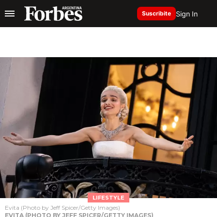
Sign In
Suscribite
LIFESTYLE
Evita (Photo by Jeff Spicer/Getty Images)
EVITA (PHOTO BY JEFF SPICER/GETTY IMAGES)