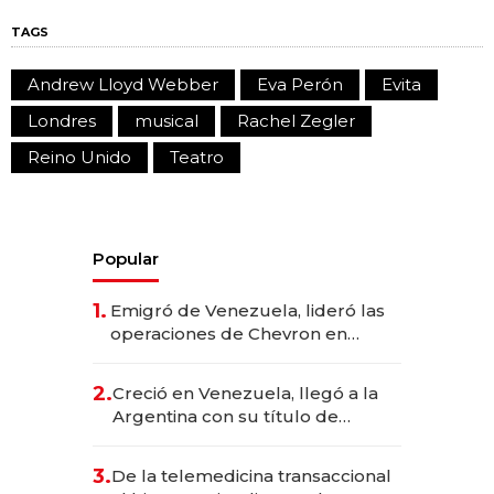
TAGS
Andrew Lloyd Webber
Eva Perón
Evita
Londres
musical
Rachel Zegler
Reino Unido
Teatro
Popular
1.
Emigró de Venezuela, lideró las
operaciones de Chevron en
EE.UU. y hoy es la única mujer
CEO en Vaca Muerta
2.
Creció en Venezuela, llegó a la
Argentina con su título de
abogado y construyó un imperio
gastronómico que revoluciona
3.
De la telemedicina transaccional
las marcas "fast premium"