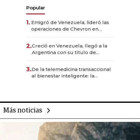
Popular
1.
Emigró de Venezuela, lideró las
operaciones de Chevron en
EE.UU. y hoy es la única mujer
CEO en Vaca Muerta
2.
Creció en Venezuela, llegó a la
Argentina con su título de
abogado y construyó un imperio
gastronómico que revoluciona
3.
De la telemedicina transaccional
las marcas "fast premium"
al bienestar inteligente: la
evolución de doc24 para
transformar a las organizaciones
Más noticias