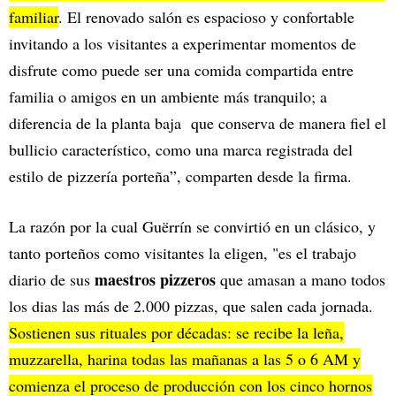
familiar
. El renovado salón es espacioso y confortable
invitando a los visitantes a experimentar momentos de
disfrute como puede ser una comida compartida entre
familia o amigos en un ambiente más tranquilo; a
diferencia de la planta baja que conserva de manera fiel el
bullicio característico, como una marca registrada del
estilo de pizzería porteña”, comparten desde la firma.
La razón por la cual Guërrín se convirtió en un clásico, y
tanto porteños como visitantes la eligen, "es el trabajo
maestros pizzeros
diario de sus
que amasan a mano todos
los dias las más de 2.000 pizzas, que salen cada jornada.
Sostienen sus rituales por décadas: se recibe la leña,
muzzarella, harina todas las mañanas a las 5 o 6 AM y
comienza el proceso de producción con los cinco hornos