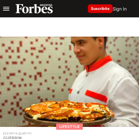
Sign In
Suscribite
LIFESTYLE
pizzeria guerrin
GUERRIN