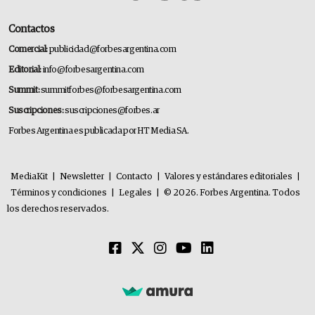
Contactos
Comercial:
publicidad@forbesargentina.com
Editorial:
info@forbesargentina.com
Summit:
summitforbes@forbesargentina.com
Suscripciones:
suscripciones@forbes.ar
Forbes Argentina es publicada por HT Media SA.
MediaKit
|
Newsletter
|
Contacto
|
Valores y estándares editoriales
|
Términos y condiciones
|
Legales
|
© 2026. Forbes Argentina. Todos
los derechos reservados.